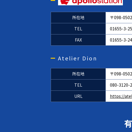
所在地
〒098-0
TEL
01655-3-2
FAX
01655-3-2
Atelier Dion
所在地
〒098-0
TEL
080-3120-
URL
https://at